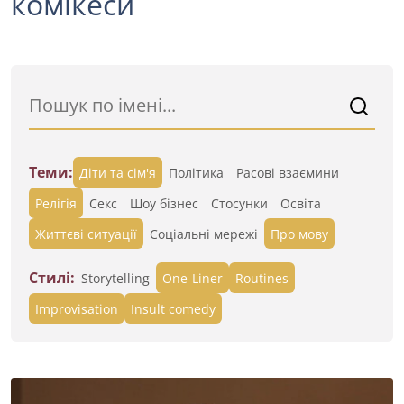
комікеси
Теми:
Діти та сім'я
Політика
Расові взаємини
Релігія
Секс
Шоу бізнес
Стосунки
Освіта
Життєві ситуації
Cоціальні мережі
Про мову
Стилі:
Storytelling
One-Liner
Routines
Improvisation
Insult comedy