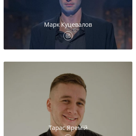
Марк Куцевалов
Тарас Яремій