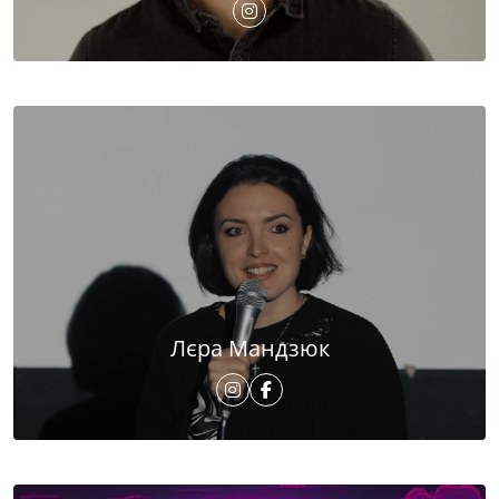
Лєра Мандзюк