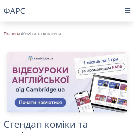
ФАРС
Головна
Коміки та комікеси
Стендап коміки та