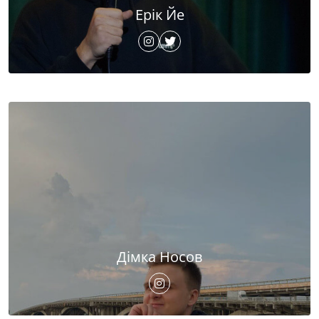
Ерік Йе
Дімка Носов