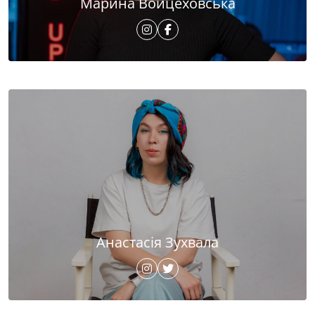
Марина Войцеховська
Анастасія Зухвала