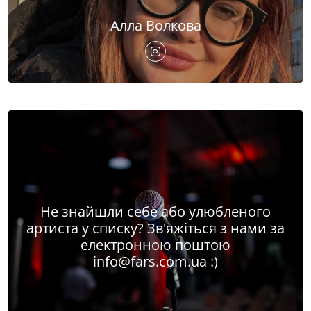
Алла Волкова
Не знайшли себе або улюбленого
артиста у списку? Зв'яжіться з нами за
електронною поштою
info@fars.com.ua
:)