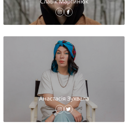
Славік Мартинюк
Анастасія Зухвала