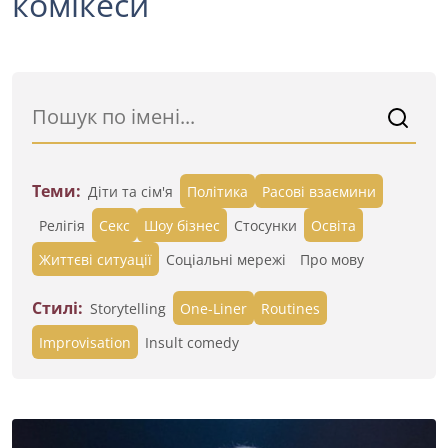
комікеси
Теми:
Діти та сім'я
Політика
Расові взаємини
Релігія
Секс
Шоу бізнес
Стосунки
Освіта
Життєві ситуації
Cоціальні мережі
Про мову
Стилі:
Storytelling
One-Liner
Routines
Improvisation
Insult comedy