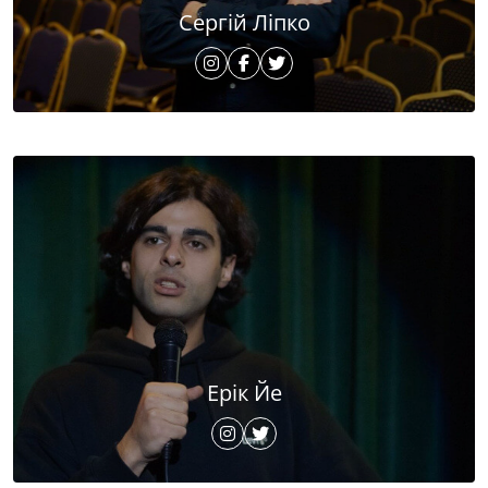
Сергій Ліпко
Ерік Йе