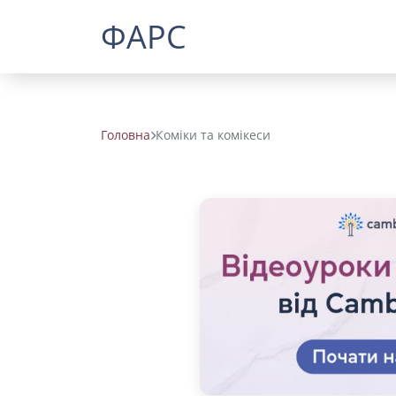
ФАРС
Головна
Коміки та комікеси