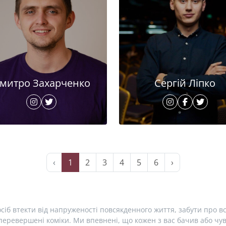
митро Захарченко
Сергій Ліпко
‹
1
2
3
4
5
6
›
сіб втекти від напруженості повсякденного життя, забути про вс
еревершені коміки. Ми впевнені, що кожен з вас бачив або чув 