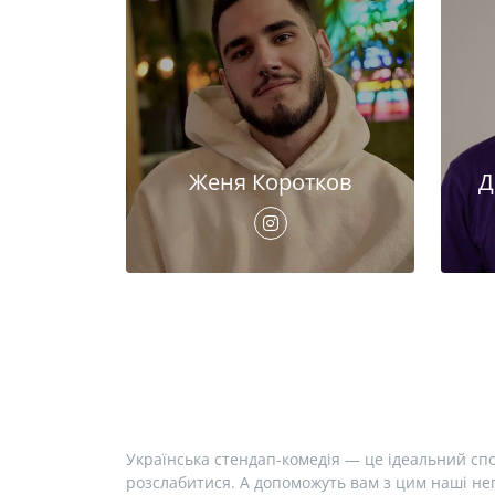
Женя Коротков
Д
Українська стендап-комедія — це ідеальний спо
розслабитися. А допоможуть вам з цим наші неп