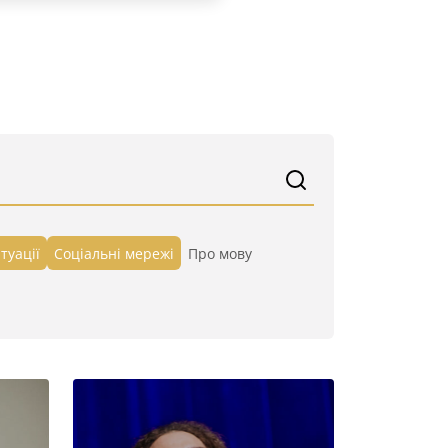
туації
Cоціальні мережі
Про мову