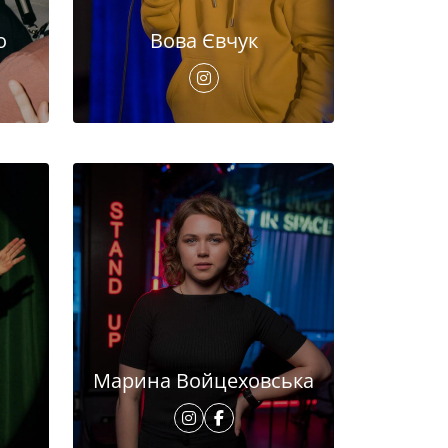
о
Вова Євчук
Марина Войцеховська