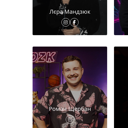
Лєра Мандзюк
Роман Щербан