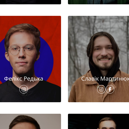
Фелікс Редька
Славік Мартиню