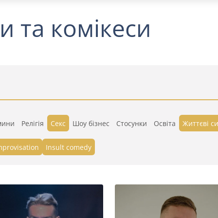
и та комікеси
мини
Релігія
Секс
Шоу бізнес
Стосунки
Освіта
Життєві си
mprovisation
Insult comedy