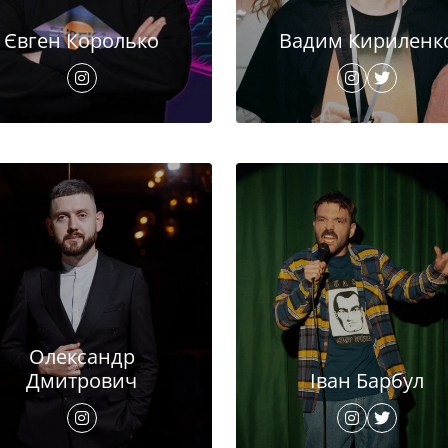
Євген Королько
Вадим Кириленк
Олександр
Дмитрович
Іван Барбул