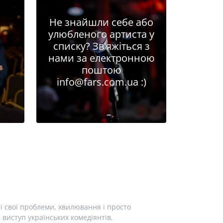
Не знайшли себе або
улюбленого артиста у
списку? Зв'яжіться з
нами за електронною
поштою
info@fars.com.ua
:)
і свої проблеми, хвилювання і просто
виступ українських комедіянтів,