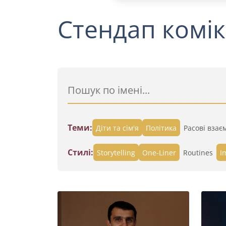
Стендап комік
Теми:
Діти та сім'я
Політика
Расові взає
Стилі:
Storytelling
One-Liner
Routines
I