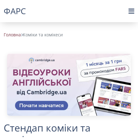
ФАРС
Головна
Коміки та комікеси
Стендап коміки та