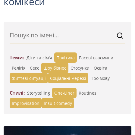
комікеси
Теми:
Діти та сім'я
Політика
Расові взаємини
Релігія
Секс
Шоу бізнес
Стосунки
Освіта
Життєві ситуації
Cоціальні мережі
Про мову
Стилі:
Storytelling
One-Liner
Routines
Improvisation
Insult comedy