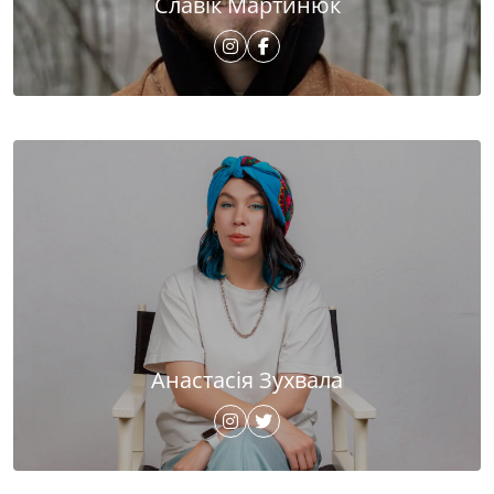
Славік Мартинюк
Анастасія Зухвала