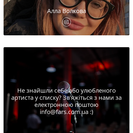
Алла Волкова
Не знайшли себе або улюбленого
артиста у списку? Зв'яжіться з нами за
електронною поштою
info@fars.com.ua
:)