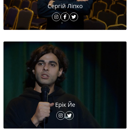
Сергій Ліпко
Ерік Йе