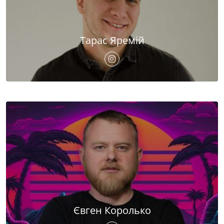
Тарас Яремій
Євген Королько