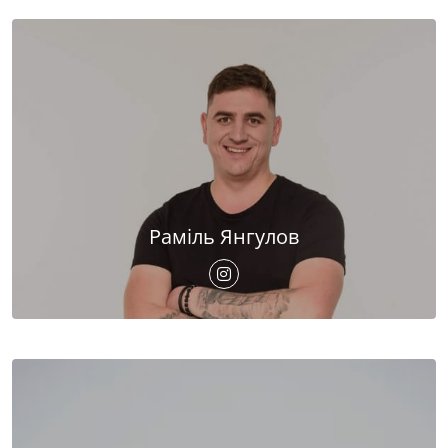
Раміль Янгулов