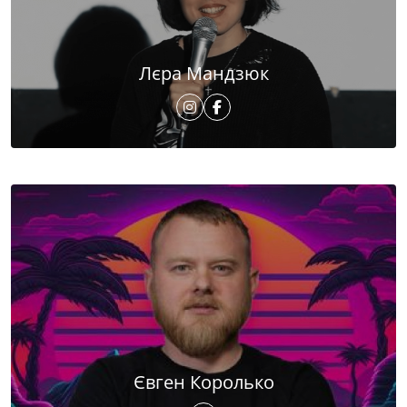
Лєра Мандзюк
Євген Королько