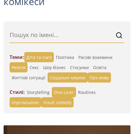
комікеси
Теми:
Діти та сім'я
Політика
Расові взаємини
Релігія
Секс
Шоу бізнес
Стосунки
Освіта
Життєві ситуації
Cоціальні мережі
Про мову
Стилі:
Storytelling
One-Liner
Routines
Improvisation
Insult comedy