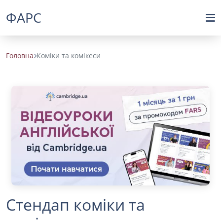
ФАРС
Головна
Коміки та комікеси
Стендап коміки та