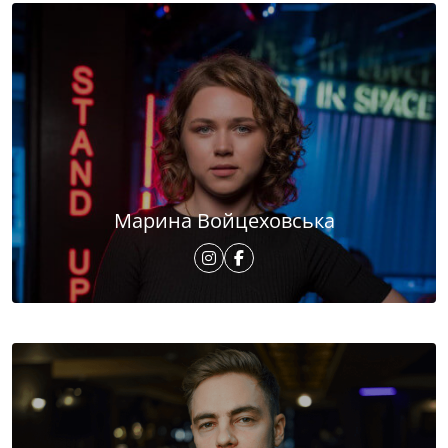
Марина Войцеховська