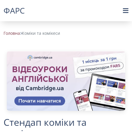
ФАРС
Головна
Коміки та комікеси
Стендап коміки та