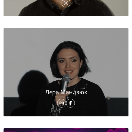
Лєра Мандзюк