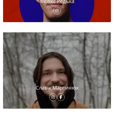
Фелікс Редька
Славік Мартинюк