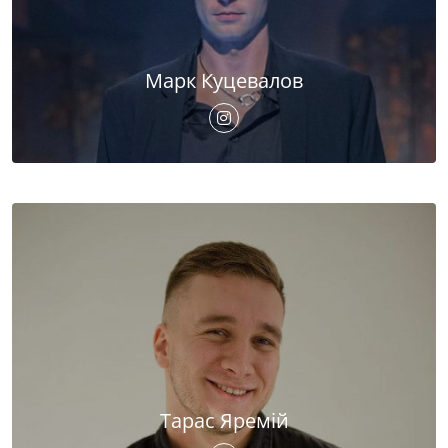
Марк Куцевалов
Тарас Яремій