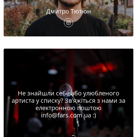
Дмитро Тютюн
Не знайшли себе або улюбленого
артиста у списку? Зв'яжіться з нами за
електронною поштою
info@fars.com.ua
:)