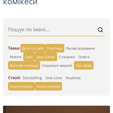
комікеси
Теми:
Діти та сім'я
Політика
Расові взаємини
Релігія
Секс
Шоу бізнес
Стосунки
Освіта
Життєві ситуації
Cоціальні мережі
Про мову
Стилі:
Storytelling
One-Liner
Routines
Improvisation
Insult comedy