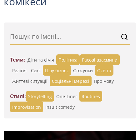
комікеси
Теми:
Діти та сім'я
Політика
Расові взаємини
Релігія
Секс
Шоу бізнес
Стосунки
Освіта
Життєві ситуації
Cоціальні мережі
Про мову
Стилі:
Storytelling
One-Liner
Routines
Improvisation
Insult comedy