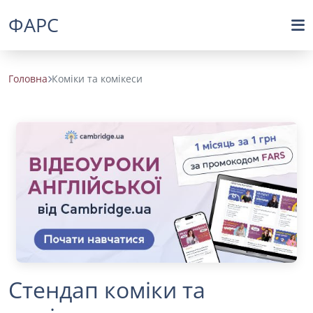
ФАРС
Головна
Коміки та комікеси
Стендап коміки та