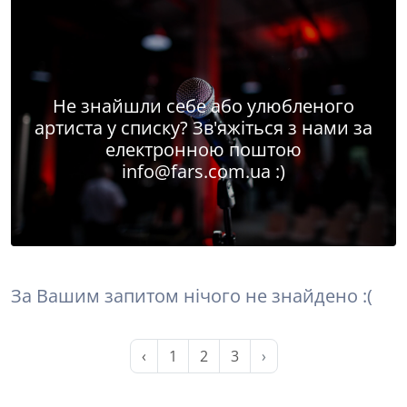
Не знайшли себе або улюбленого
артиста у списку? Зв'яжіться з нами за
електронною поштою
info@fars.com.ua
:)
За Вашим запитом нічого не знайдено :(
‹
1
2
3
›