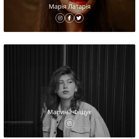
Марія Латарія
Марина Фіщук