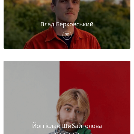
Влад Берковський
Йоггіслав Шибайголова