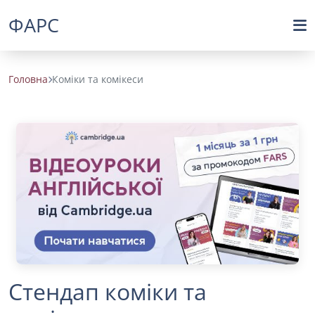
ФАРС
Головна
Коміки та комікеси
Стендап коміки та