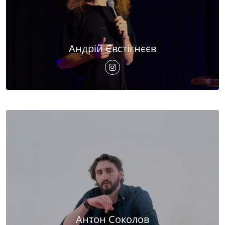
Андрій Євстігнєєв
Антон Соколов