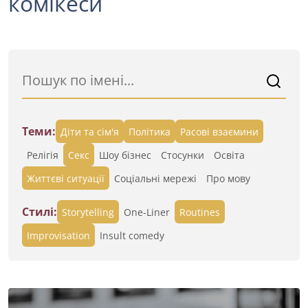
комікеси
Теми:
Діти та сім'я
Політика
Расові взаємини
Релігія
Секс
Шоу бізнес
Стосунки
Освіта
Життєві ситуації
Cоціальні мережі
Про мову
Стилі:
Storytelling
One-Liner
Routines
Improvisation
Insult comedy