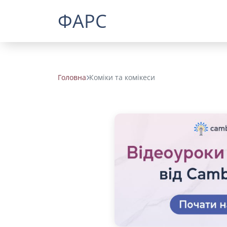
ФАРС
Головна
Коміки та комікеси