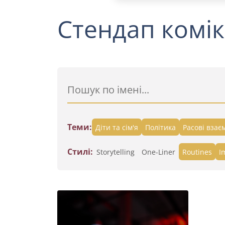
Стендап комік
Теми:
Діти та сім'я
Політика
Расові взає
Стилі:
Storytelling
One-Liner
Routines
I