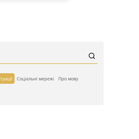
туації
Cоціальні мережі
Про мову