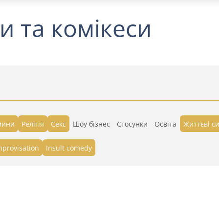
и та комікеси
мини
Релігія
Секс
Шоу бізнес
Стосунки
Освіта
Життєві си
mprovisation
Insult comedy