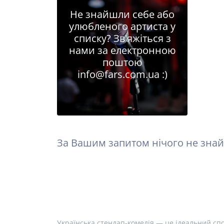
Не знайшли себе або
улюбленого артиста у
списку? Зв'яжіться з
нами за електронною
поштою
info@fars.com.ua
:)
За Вашим запитом нічого не знай
Українська стендап-комедія — це ідеальний спо