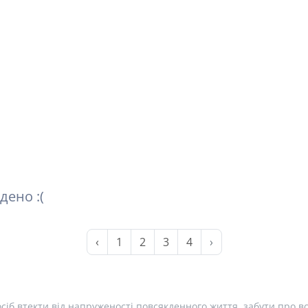
дено :(
‹
1
2
3
4
›
сіб втекти від напруженості повсякденного життя, забути про вс