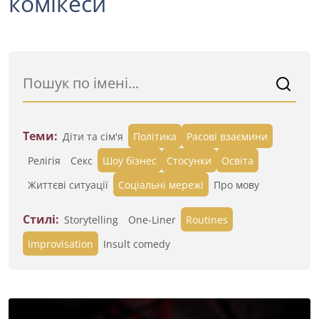
комікеси
Теми:
Діти та сім'я
Політика
Расові взаємини
Релігія
Секс
Шоу бізнес
Стосунки
Освіта
Життєві ситуації
Cоціальні мережі
Про мову
Стилі:
Storytelling
One-Liner
Routines
Improvisation
Insult comedy