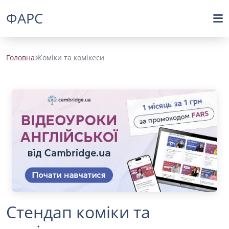
ФАРС
Головна
Коміки та комікеси
Стендап коміки та