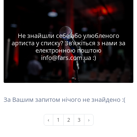
Не знайшли себе або улюбленого
артиста у списку? Зв'яжіться з нами за
електронною поштою
info@fars.com.ua
:)
За Вашим запитом нічого не знайдено :(
‹
1
2
3
›