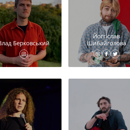
Йоггіслав
Влад Берковський
Шибайголова