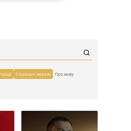
туації
Cоціальні мережі
Про мову