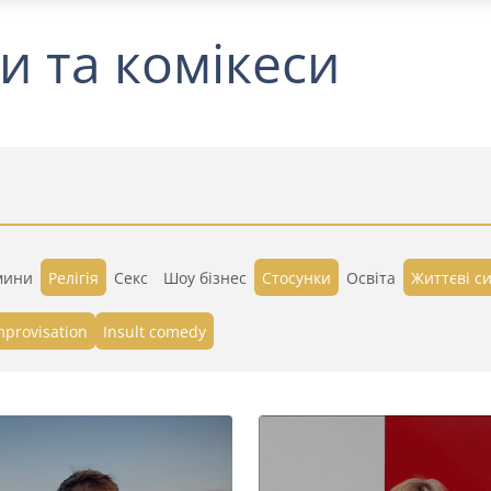
и та комікеси
мини
Релігія
Секс
Шоу бізнес
Стосунки
Освіта
Життєві си
mprovisation
Insult comedy