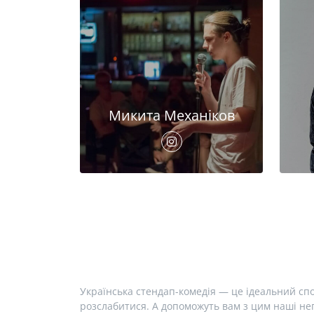
Микита Механіков
Українська стендап-комедія — це ідеальний спо
розслабитися. А допоможуть вам з цим наші неп