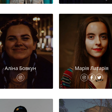
Аліна Бовкун
Марія Латарія