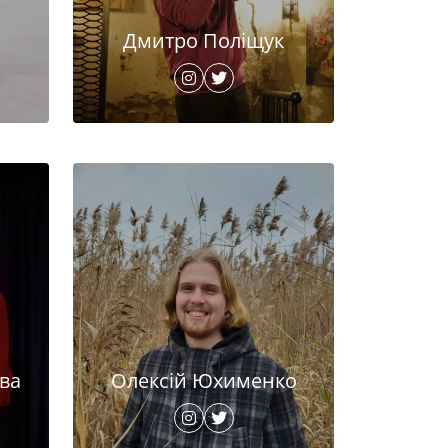
Дмитро Поліщук
ва
Олексій Юхименко