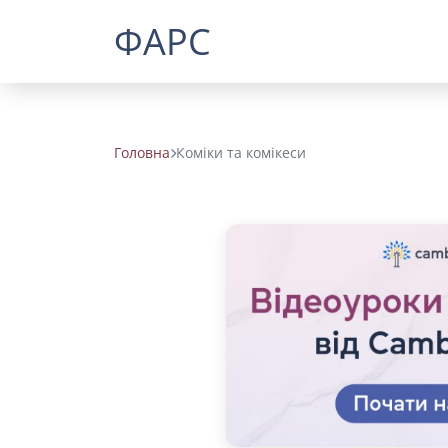
ФАРС
Головна
Коміки та комікеси