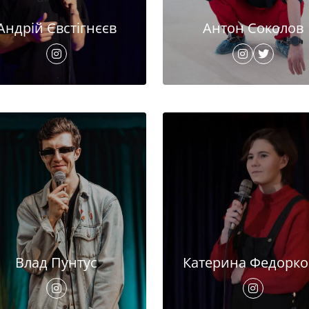
Андрій Євстігнєєв
Антон Соколов
Влад Пунтус
Катерина Федорко