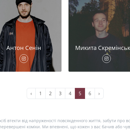
Антон Сенін
Микита Скремінсь
‹
1
2
3
4
5
6
›
сіб втекти від напруженості повсякденного життя, забути про вс
еревершені коміки. Ми впевнені, що кожен з вас бачив або чув 