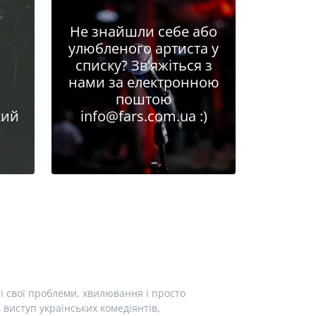
Не знайшли себе або
улюбленого артиста у
списку? Зв'яжіться з
нами за електронною
поштою
кий
info@fars.com.ua
:)
і свої проблеми, хвилювання і просто
виступ українських комедіянтів,