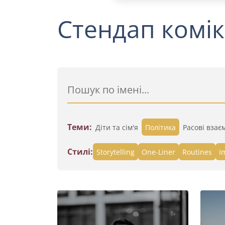
Стендап комік
Теми:
Діти та сім'я
Політика
Расові взає
Стилі:
Storytelling
One-Liner
Routines
I