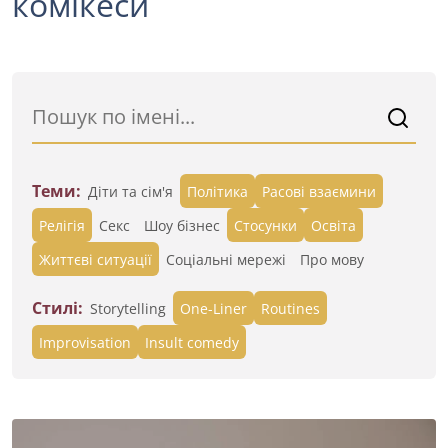
комікеси
Теми:
Діти та сім'я
Політика
Расові взаємини
Релігія
Секс
Шоу бізнес
Стосунки
Освіта
Життєві ситуації
Cоціальні мережі
Про мову
Стилі:
Storytelling
One-Liner
Routines
Improvisation
Insult comedy