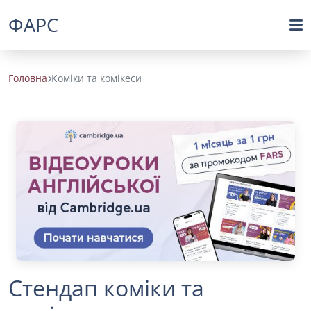
ФАРС
Головна
Коміки та комікеси
Стендап коміки та