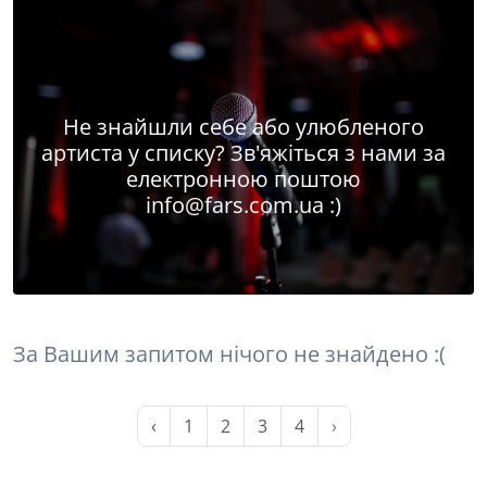
Не знайшли себе або улюбленого
артиста у списку? Зв'яжіться з нами за
електронною поштою
info@fars.com.ua
:)
За Вашим запитом нічого не знайдено :(
‹
1
2
3
4
›