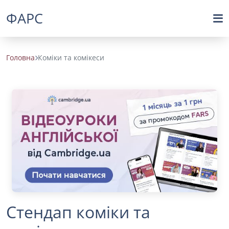
ФАРС
Головна
Коміки та комікеси
Стендап коміки та