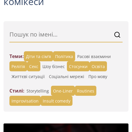
комікеси
Теми:
Діти та сім'я
Політика
Расові взаємини
Релігія
Секс
Шоу бізнес
Стосунки
Освіта
Життєві ситуації
Cоціальні мережі
Про мову
Стилі:
Storytelling
One-Liner
Routines
Improvisation
Insult comedy