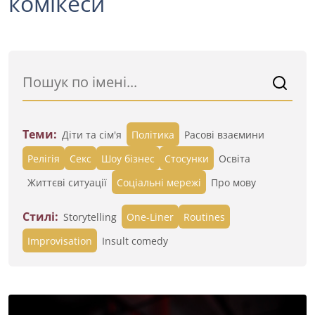
комікеси
Теми:
Діти та сім'я
Політика
Расові взаємини
Релігія
Секс
Шоу бізнес
Стосунки
Освіта
Життєві ситуації
Cоціальні мережі
Про мову
Стилі:
Storytelling
One-Liner
Routines
Improvisation
Insult comedy