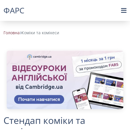
ФАРС
Головна
Коміки та комікеси
Стендап коміки та