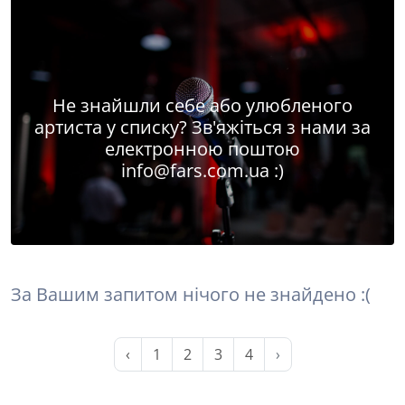
Не знайшли себе або улюбленого
артиста у списку? Зв'яжіться з нами за
електронною поштою
info@fars.com.ua
:)
За Вашим запитом нічого не знайдено :(
‹
1
2
3
4
›