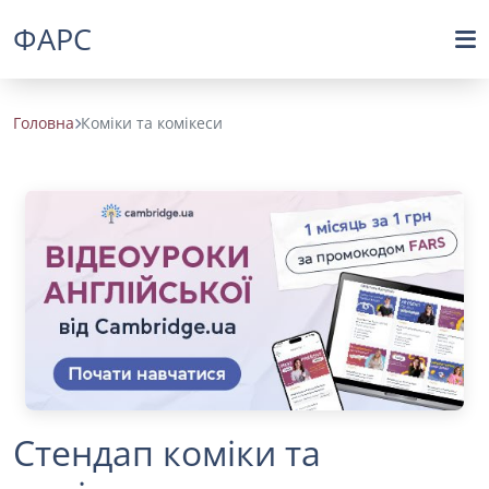
ФАРС
Головна
Коміки та комікеси
Стендап коміки та