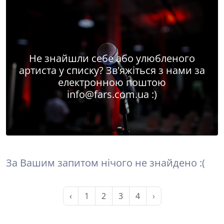
Не знайшли себе або улюбленого
артиста у списку? Зв'яжіться з нами за
електронною поштою
info@fars.com.ua
:)
За Вашим запитом нічого не знайдено :(
‹
1
2
3
4
›