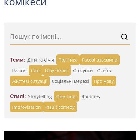
комікеси
Теми:
Діти та сім'я
Політика
Расові взаємини
Релігія
Секс
Шоу бізнес
Стосунки
Освіта
Життєві ситуації
Cоціальні мережі
Про мову
Стилі:
Storytelling
One-Liner
Routines
Improvisation
Insult comedy