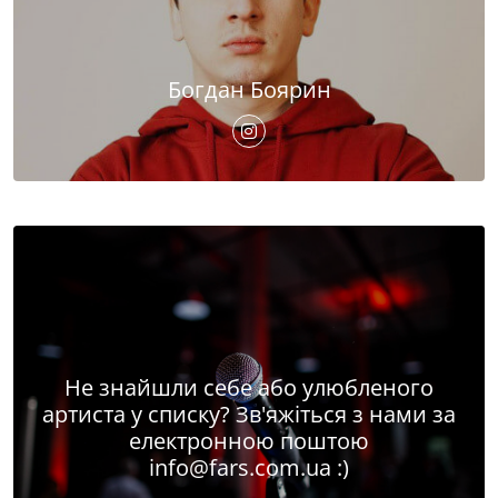
Богдан Боярин
Не знайшли себе або улюбленого
артиста у списку? Зв'яжіться з нами за
електронною поштою
info@fars.com.ua
:)