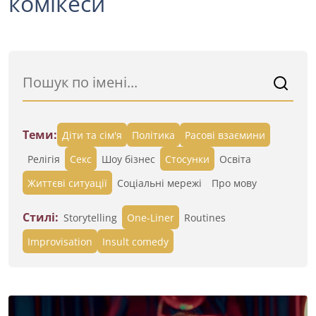
комікеси
Теми:
Діти та сім'я
Політика
Расові взаємини
Релігія
Секс
Шоу бізнес
Стосунки
Освіта
Життєві ситуації
Cоціальні мережі
Про мову
Стилі:
Storytelling
One-Liner
Routines
Improvisation
Insult comedy