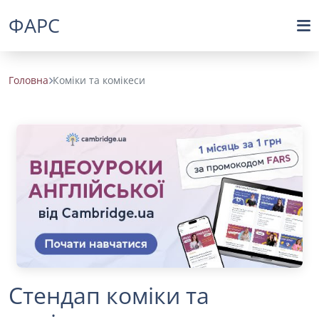
ФАРС
Головна
Коміки та комікеси
Стендап коміки та