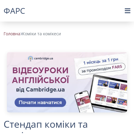
ФАРС
Головна
Коміки та комікеси
Стендап коміки та