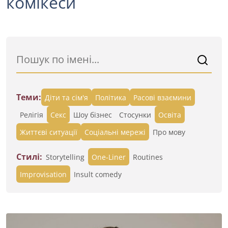
комікеси
Теми:
Діти та сім'я
Політика
Расові взаємини
Релігія
Секс
Шоу бізнес
Стосунки
Освіта
Життєві ситуації
Cоціальні мережі
Про мову
Стилі:
Storytelling
One-Liner
Routines
Improvisation
Insult comedy