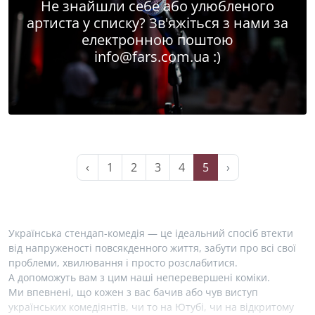
Не знайшли себе або улюбленого
артиста у списку? Зв'яжіться з нами за
електронною поштою
info@fars.com.ua
:)
‹
1
2
3
4
5
›
Українська стендап-комедія — це ідеальний спосіб втекти
від напруженості повсякденного життя, забути про всі свої
проблеми, хвилювання і просто розслабитися.
А допоможуть вам з цим наші неперевершені коміки.
Ми впевнені, що кожен з вас бачив або чув виступ
українських комедіянтів, чи то на Ютубі, чи на відкритому