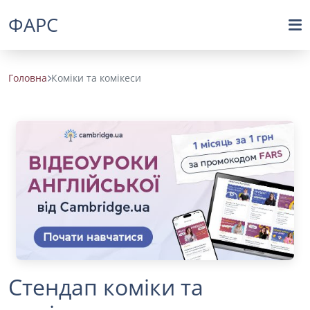
ФАРС
Головна
Коміки та комікеси
Стендап коміки та