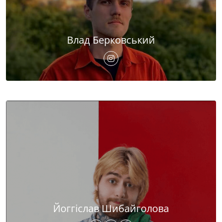
Влад Берковський
Йоггіслав Шибайголова