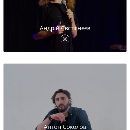
Андрій Євстігнєєв
Антон Соколов