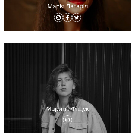
Марія Латарія
Марина Фіщук