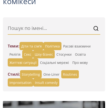
комікеси
Теми:
Діти та сім'я
Політика
Расові взаємини
Релігія
Секс
Шоу бізнес
Стосунки
Освіта
Життєві ситуації
Cоціальні мережі
Про мову
Стилі:
Storytelling
One-Liner
Routines
Improvisation
Insult comedy