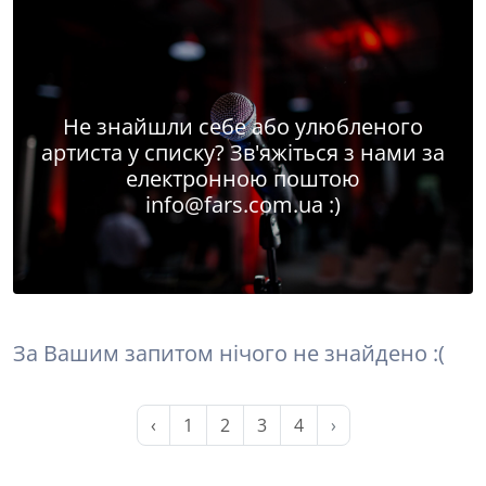
Не знайшли себе або улюбленого
артиста у списку? Зв'яжіться з нами за
електронною поштою
info@fars.com.ua
:)
За Вашим запитом нічого не знайдено :(
‹
1
2
3
4
›