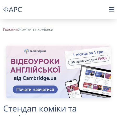
ФАРС
Головна
Коміки та комікеси
Стендап коміки та