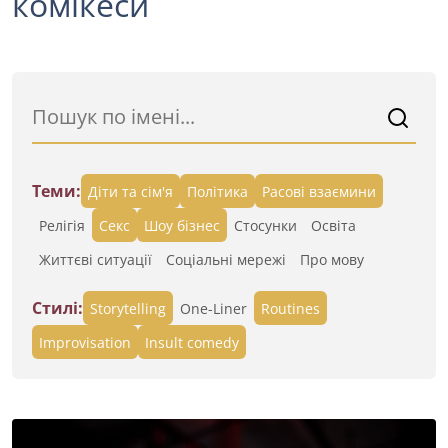
комікеси
Теми:
Діти та сім'я
Політика
Расові взаємини
Релігія
Секс
Шоу бізнес
Стосунки
Освіта
Життєві ситуації
Cоціальні мережі
Про мову
Стилі:
Storytelling
One-Liner
Routines
Improvisation
Insult comedy