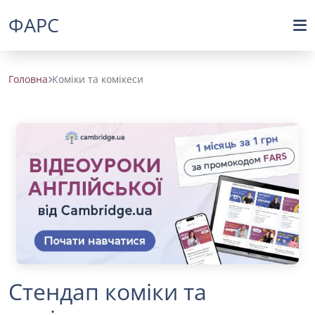
ФАРС
Головна
Коміки та комікеси
Стендап коміки та