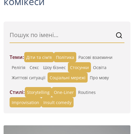
комікеси
Теми:
Діти та сім'я
Політика
Расові взаємини
Релігія
Секс
Шоу бізнес
Стосунки
Освіта
Життєві ситуації
Cоціальні мережі
Про мову
Стилі:
Storytelling
One-Liner
Routines
Improvisation
Insult comedy