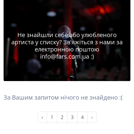
Не знайшли себе або улюбленого
артиста у списку? Зв'яжіться з нами за
електронною поштою
info@fars.com.ua
:)
За Вашим запитом нічого не знайдено :(
‹
1
2
3
4
›