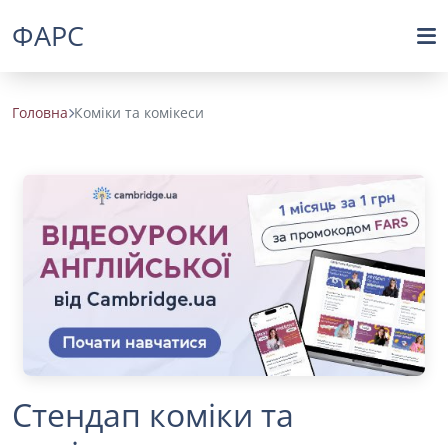
ФАРС
Головна
Коміки та комікеси
Стендап коміки та