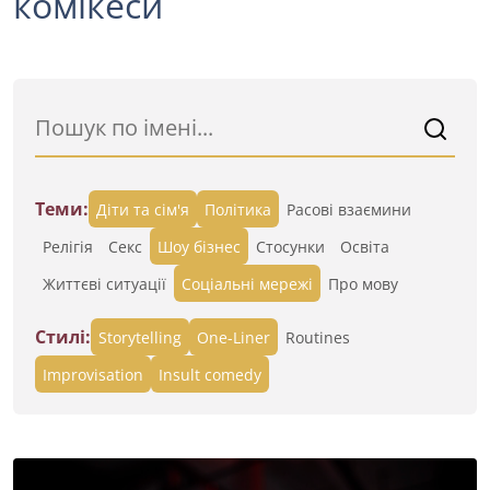
комікеси
Теми:
Діти та сім'я
Політика
Расові взаємини
Релігія
Секс
Шоу бізнес
Стосунки
Освіта
Життєві ситуації
Cоціальні мережі
Про мову
Стилі:
Storytelling
One-Liner
Routines
Improvisation
Insult comedy