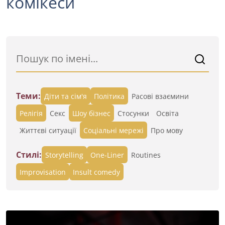
комікеси
Теми:
Діти та сім'я
Політика
Расові взаємини
Релігія
Секс
Шоу бізнес
Стосунки
Освіта
Життєві ситуації
Cоціальні мережі
Про мову
Стилі:
Storytelling
One-Liner
Routines
Improvisation
Insult comedy