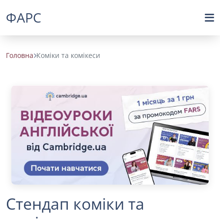
ФАРС
Головна
Коміки та комікеси
Стендап коміки та