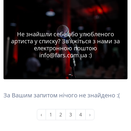
Не знайшли себе або улюбленого
артиста у списку? Зв'яжіться з нами за
електронною поштою
info@fars.com.ua
:)
За Вашим запитом нічого не знайдено :(
‹
1
2
3
4
›