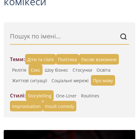
комікеси
Теми:
Діти та сім'я
Політика
Расові взаємини
Релігія
Секс
Шоу бізнес
Стосунки
Освіта
Життєві ситуації
Cоціальні мережі
Про мову
Стилі:
Storytelling
One-Liner
Routines
Improvisation
Insult comedy