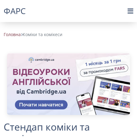
ФАРС
Головна
Коміки та комікеси
Стендап коміки та