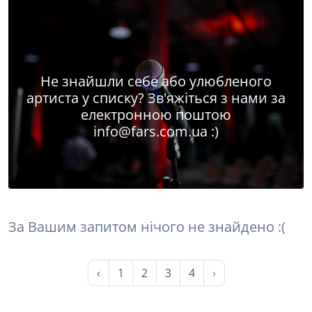
Не знайшли себе або улюбленого
артиста у списку? Зв'яжіться з нами за
електронною поштою
info@fars.com.ua
:)
За Вашим запитом нічого не знайдено :(
‹
1
2
3
4
›