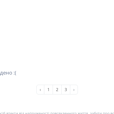
дено :(
‹
1
2
3
›
сіб втекти від напруженості повсякденного життя, забути про вс