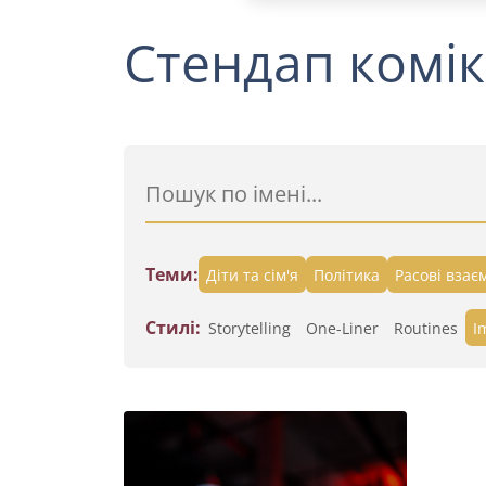
Стендап комік
Теми:
Діти та сім'я
Політика
Расові взає
Стилі:
Storytelling
One-Liner
Routines
I