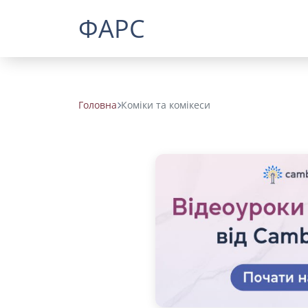
ФАРС
Головна
Коміки та комікеси