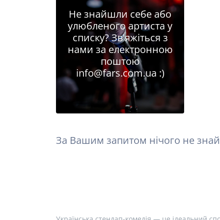
Не знайшли себе або
улюбленого артиста у
списку? Зв'яжіться з
нами за електронною
поштою
info@fars.com.ua
:)
За Вашим запитом нічого не знай
Українська стендап-комедія — це ідеальний спо