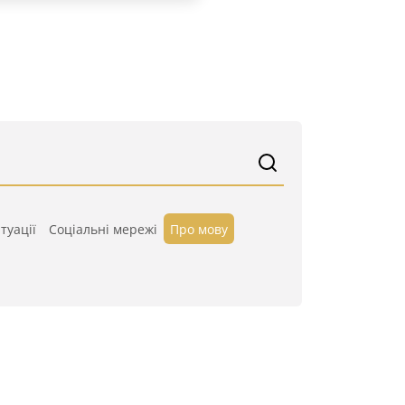
туації
Cоціальні мережі
Про мову