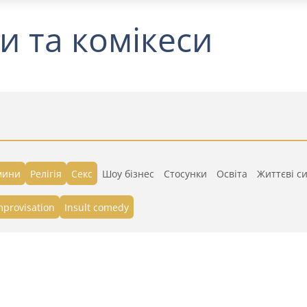
и та комікеси
мини
Релігія
Секс
Шоу бізнес
Стосунки
Освіта
Життєві си
mprovisation
Insult comedy