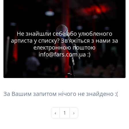
Не знайшли себе або улюбленого
артиста у списку? Зв'яжіться з нами за
електронною поштою
info@fars.com.ua
:)
За Вашим запитом нічого не знайдено :(
‹
1
›