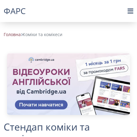
ФАРС
Головна
Коміки та комікеси
Стендап коміки та