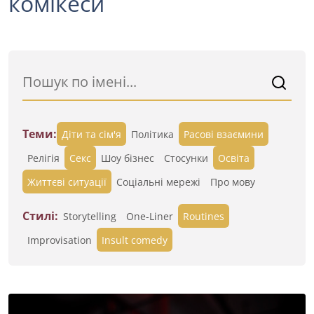
комікеси
Теми:
Діти та сім'я
Політика
Расові взаємини
Релігія
Секс
Шоу бізнес
Стосунки
Освіта
Життєві ситуації
Cоціальні мережі
Про мову
Стилі:
Storytelling
One-Liner
Routines
Improvisation
Insult comedy