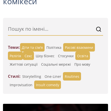
комікеси
Теми:
Діти та сім'я
Політика
Расові взаємини
Релігія
Секс
Шоу бізнес
Стосунки
Освіта
Життєві ситуації
Cоціальні мережі
Про мову
Стилі:
Storytelling
One-Liner
Routines
Improvisation
Insult comedy