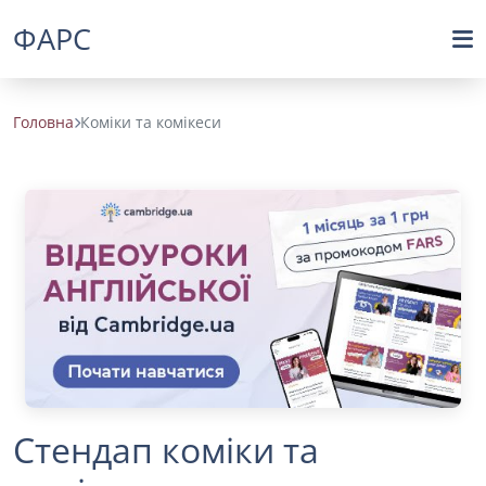
ФАРС
Головна
Коміки та комікеси
Стендап коміки та