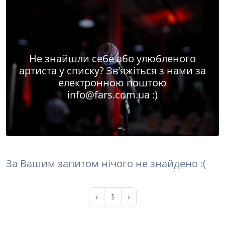
Не знайшли себе або улюбленого
артиста у списку? Зв'яжіться з нами за
електронною поштою
info@fars.com.ua
:)
За Вашим запитом нічого не знайдено :(
‹
1
›