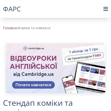
ФАРС
Головна
Коміки та комікеси
Стендап коміки та