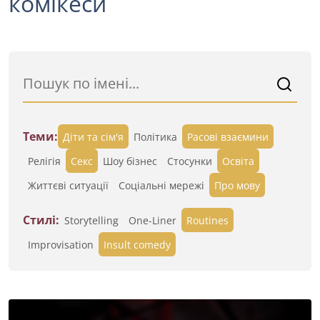
комікеси
Теми:
Діти та сім'я
Політика
Расові взаємини
Релігія
Секс
Шоу бізнес
Стосунки
Освіта
Життєві ситуації
Cоціальні мережі
Про мову
Стилі:
Storytelling
One-Liner
Routines
Improvisation
Insult comedy