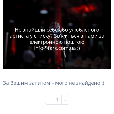
Не знайшли себе або улюбленого
артиста у списку? Зв'яжіться з нами за
електронною поштою
info@fars.com.ua
:)
За Вашим запитом нічого не знайдено :(
‹
1
›