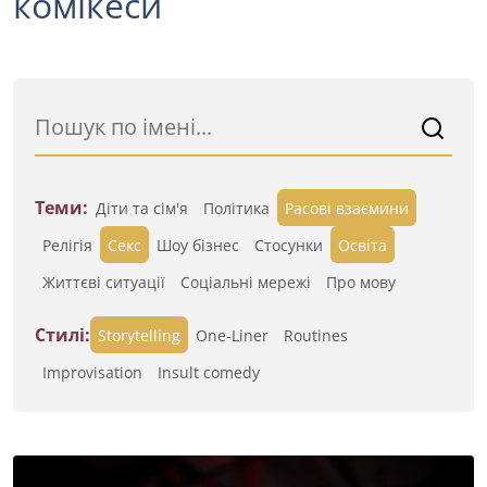
комікеси
Теми:
Діти та сім'я
Політика
Расові взаємини
Релігія
Секс
Шоу бізнес
Стосунки
Освіта
Життєві ситуації
Cоціальні мережі
Про мову
Стилі:
Storytelling
One-Liner
Routines
Improvisation
Insult comedy