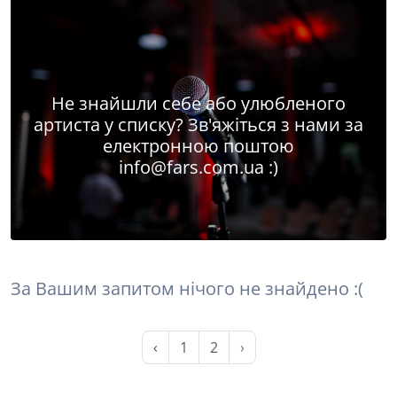
Не знайшли себе або улюбленого
артиста у списку? Зв'яжіться з нами за
електронною поштою
info@fars.com.ua
:)
За Вашим запитом нічого не знайдено :(
‹
1
2
›