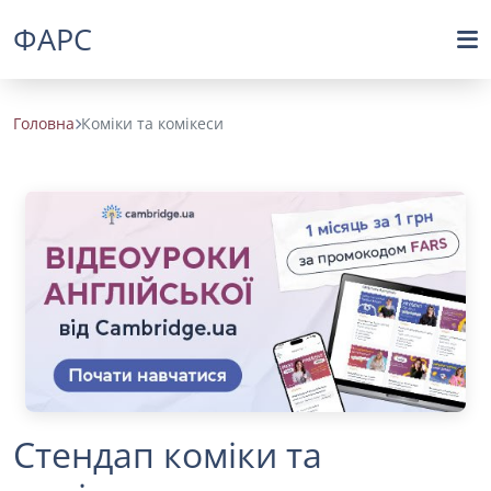
ФАРС
Головна
Коміки та комікеси
Стендап коміки та