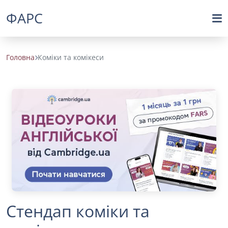
ФАРС
Головна
Коміки та комікеси
Стендап коміки та