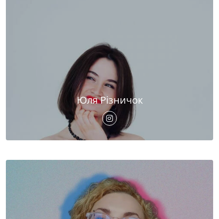
Юля Різничок