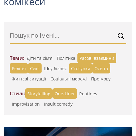
комікеси
Теми:
Діти та сім'я
Політика
Расові взаємини
Релігія
Секс
Шоу бізнес
Стосунки
Освіта
Життєві ситуації
Cоціальні мережі
Про мову
Стилі:
Storytelling
One-Liner
Routines
Improvisation
Insult comedy