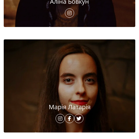
Аліна Бовкун
Марія Латарія