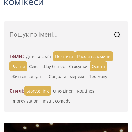
комікеси
Теми:
Діти та сім'я
Політика
Расові взаємини
Релігія
Секс
Шоу бізнес
Стосунки
Освіта
Життєві ситуації
Cоціальні мережі
Про мову
Стилі:
Storytelling
One-Liner
Routines
Improvisation
Insult comedy