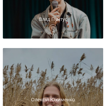
Влад Пунтус
Олексій Юхименко