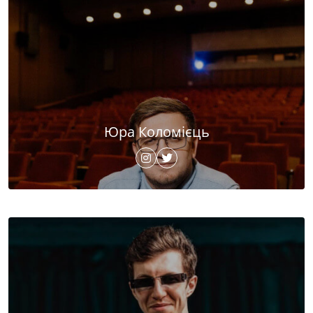
Юра Коломієць