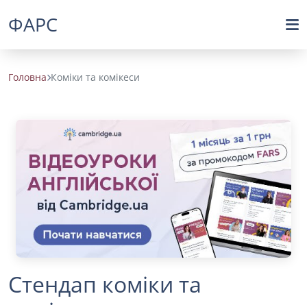
ФАРС
Головна
Коміки та комікеси
Стендап коміки та