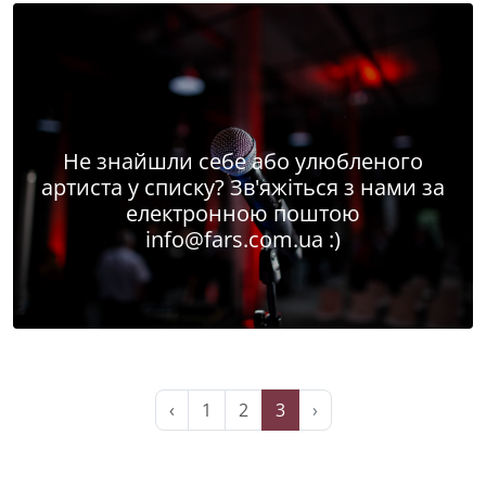
Не знайшли себе або улюбленого
артиста у списку? Зв'яжіться з нами за
електронною поштою
info@fars.com.ua
:)
‹
1
2
3
›