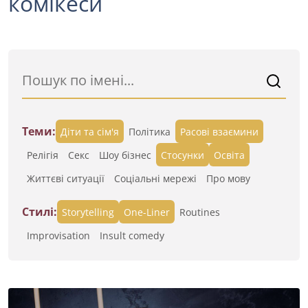
комікеси
Теми:
Діти та сім'я
Політика
Расові взаємини
Релігія
Секс
Шоу бізнес
Стосунки
Освіта
Життєві ситуації
Cоціальні мережі
Про мову
Стилі:
Storytelling
One-Liner
Routines
Improvisation
Insult comedy