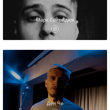
Марк Свиридюк
Ден Че