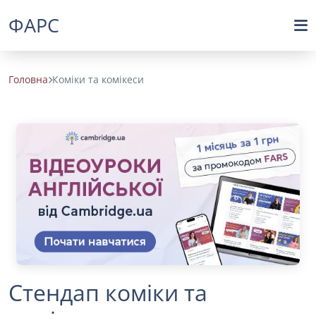
ФАРС
Головна
Коміки та комікеси
Стендап коміки та