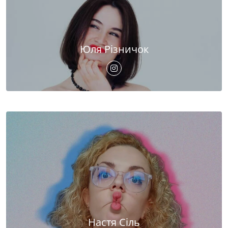
Юля Різничок
Настя Сіль