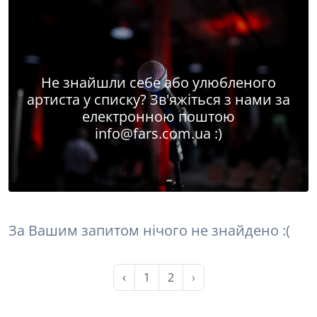
Не знайшли себе або улюбленого
артиста у списку? Зв'яжіться з нами за
електронною поштою
info@fars.com.ua
:)
За Вашим запитом нічого не знайдено :(
‹
1
2
›