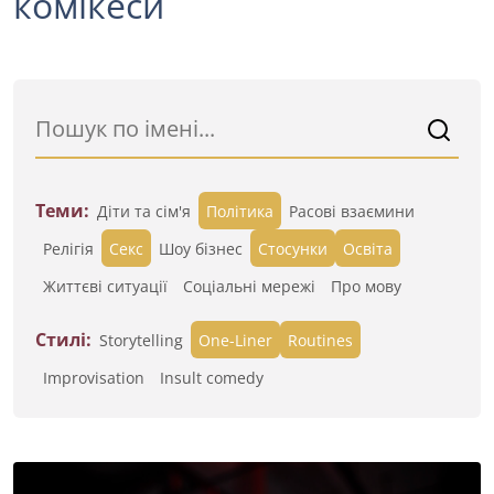
комікеси
Теми:
Діти та сім'я
Політика
Расові взаємини
Релігія
Секс
Шоу бізнес
Стосунки
Освіта
Життєві ситуації
Cоціальні мережі
Про мову
Стилі:
Storytelling
One-Liner
Routines
Improvisation
Insult comedy