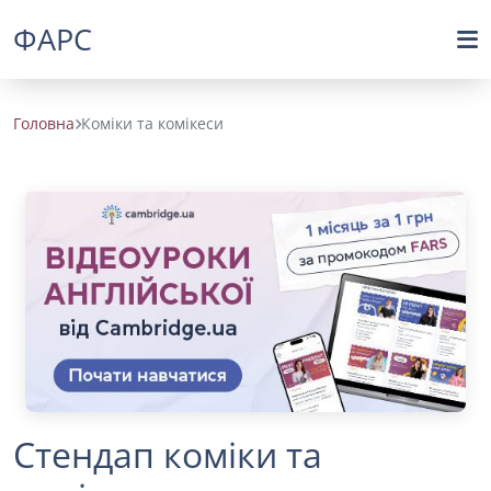
ФАРС
Головна
Коміки та комікеси
Стендап коміки та