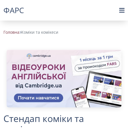
ФАРС
Головна
Коміки та комікеси
Стендап коміки та