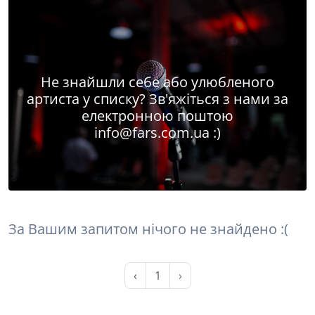
Не знайшли себе або улюбленого
артиста у списку? Зв'яжіться з нами за
електронною поштою
info@fars.com.ua
:)
За Вашим запитом нічого не знайдено :(
‹
1
›