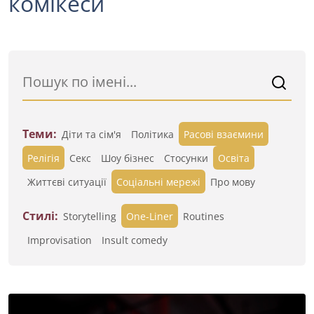
комікеси
Теми:
Діти та сім'я
Політика
Расові взаємини
Релігія
Секс
Шоу бізнес
Стосунки
Освіта
Життєві ситуації
Cоціальні мережі
Про мову
Стилі:
Storytelling
One-Liner
Routines
Improvisation
Insult comedy