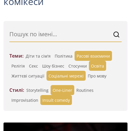
комікеси
Теми:
Діти та сім'я
Політика
Расові взаємини
Релігія
Секс
Шоу бізнес
Стосунки
Освіта
Життєві ситуації
Cоціальні мережі
Про мову
Стилі:
Storytelling
One-Liner
Routines
Improvisation
Insult comedy