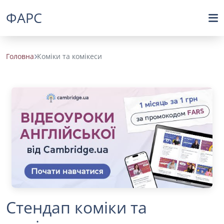
ФАРС
Головна
Коміки та комікеси
Стендап коміки та