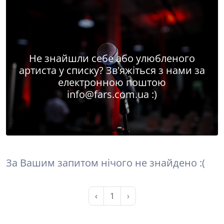
Не знайшли себе або улюбленого
артиста у списку? Зв'яжіться з нами за
електронною поштою
info@fars.com.ua
:)
За Вашим запитом нічого не знайдено :(
‹
1
›