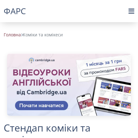
ФАРС
Головна
Коміки та комікеси
Стендап коміки та