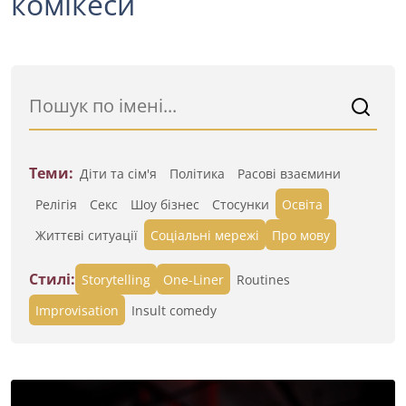
комікеси
Теми:
Діти та сім'я
Політика
Расові взаємини
Релігія
Секс
Шоу бізнес
Стосунки
Освіта
Життєві ситуації
Cоціальні мережі
Про мову
Стилі:
Storytelling
One-Liner
Routines
Improvisation
Insult comedy