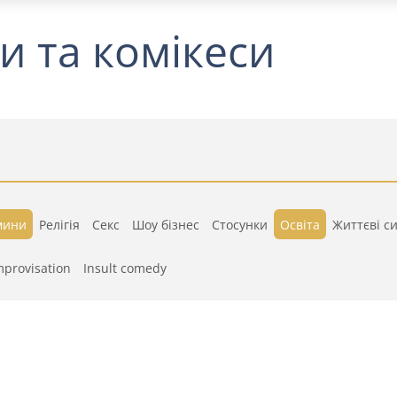
и та комікеси
мини
Релігія
Секс
Шоу бізнес
Стосунки
Освіта
Життєві си
mprovisation
Insult comedy