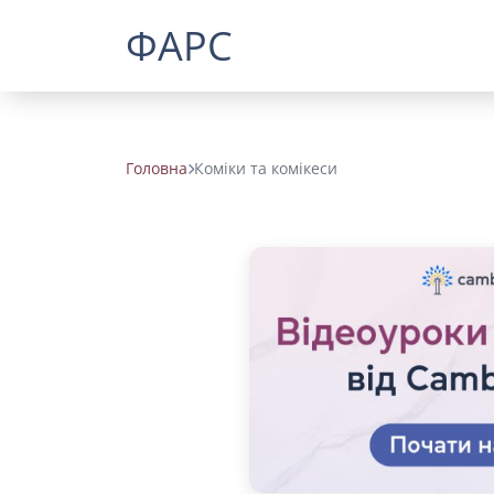
ФАРС
Головна
Коміки та комікеси