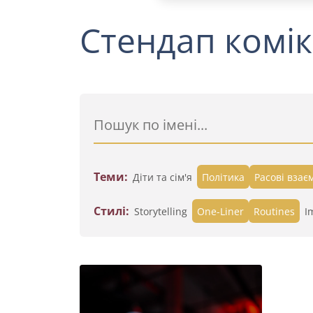
Стендап комік
Теми:
Діти та сім'я
Політика
Расові взає
Стилі:
Storytelling
One-Liner
Routines
I