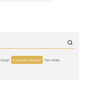
туації
Cоціальні мережі
Про мову