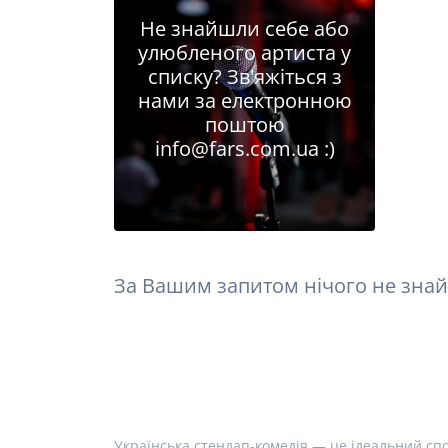
Не знайшли себе або
улюбленого артиста у
списку? Зв'яжіться з
нами за електронною
поштою
info@fars.com.ua
:)
За Вашим запитом нічого не знай
Українська стендап-комедія — це ідеальний спо