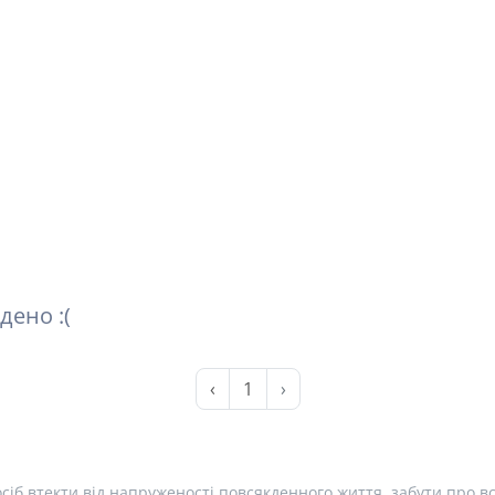
дено :(
‹
1
›
сіб втекти від напруженості повсякденного життя, забути про вс