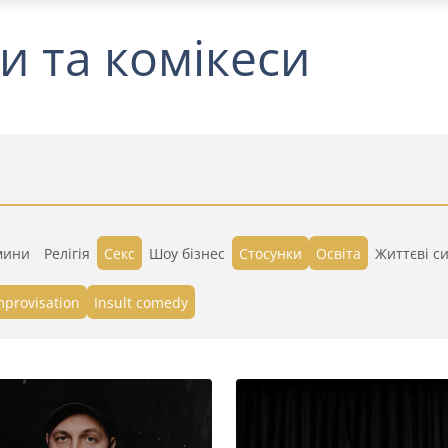
и та комікеси
мини
Релігія
Секс
Шоу бізнес
Стосунки
Освіта
Життєві си
mprovisation
Insult comedy