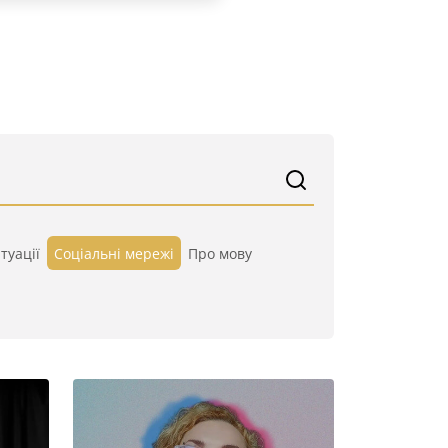
туації
Cоціальні мережі
Про мову