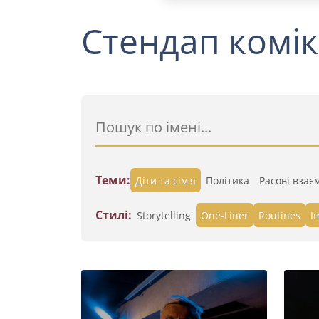
Стендап комік
Теми:
Діти та сім'я
Політика
Расові взає
Стилі:
Storytelling
One-Liner
Routines
I