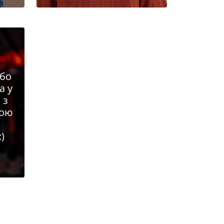
або
а у
 з
ною
:)