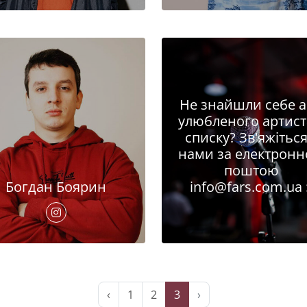
Не знайшли себе 
улюбленого артист
списку? Зв'яжіться
нами за електрон
поштою
Богдан Боярин
info@fars.com.ua
‹
1
2
3
›