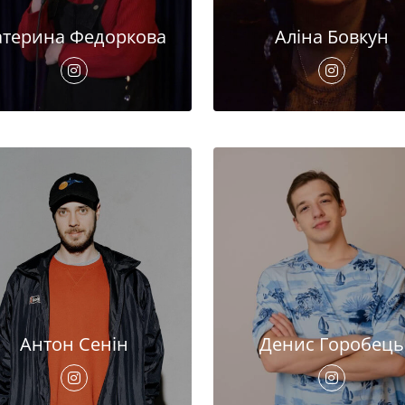
атерина Федоркова
Аліна Бовкун
Антон Сенін
Денис Горобець