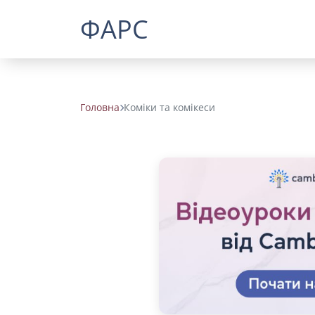
ФАРС
Головна
Коміки та комікеси