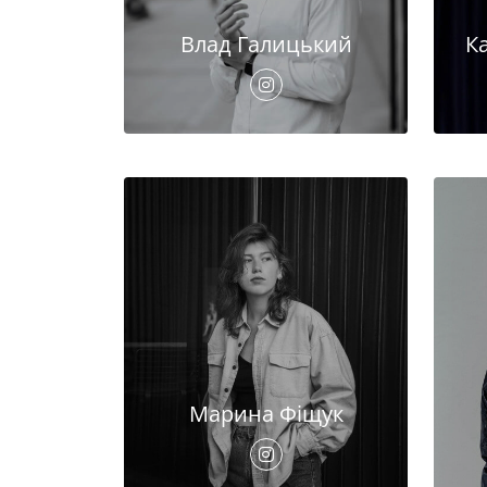
Влад Галицький
К
Марина Фіщук