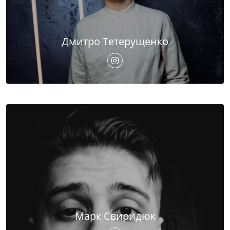
Дмитро Тетерущенко
Марк Свиридюк