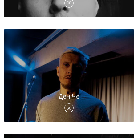
Ден Че