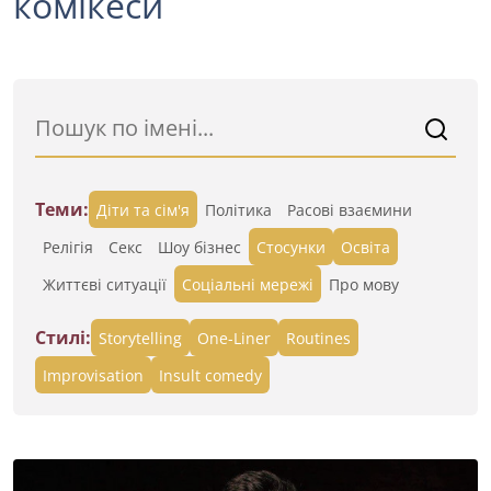
комікеси
Теми:
Діти та сім'я
Політика
Расові взаємини
Релігія
Секс
Шоу бізнес
Стосунки
Освіта
Життєві ситуації
Cоціальні мережі
Про мову
Стилі:
Storytelling
One-Liner
Routines
Improvisation
Insult comedy