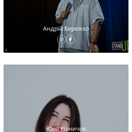
Андрій Бережко
Юля Різничок