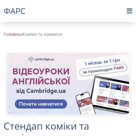
ФАРС
Головна
Коміки та комікеси
Стендап коміки та