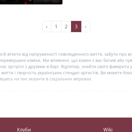
‹
1
2
3
›
сіб втекти від напруженості повсякденного життя, забути про вс
еревершені коміки. Ми впевнені, що кожен з вас бачив або чув 
час зустрічі з друзями в барі. Відтепер, знайти свого фаворита 
 життя і творчість українських стендап артистів. Ви можете б
вшись на їхні акаунти в соціальних мережах.
 згадати про Антона Тимошенко. Він почав займатися стендапом 
 два рази. Зараз, Антон Тимошенко є резидентом українського с
онто» та сатиричного дайджесту новин «#@)₴?$0 з Майклом Щу
сторінки в соціальних мережах. У Антона також є свій сайт з а
онцерту «Жартую».
иї стендапи заворожують незвичним західноукраїнським діалек
Клуби
Wiki