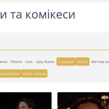
и та комікеси
мини
Релігія
Секс
Шоу бізнес
Стосунки
Освіта
Життєві си
mprovisation
Insult comedy