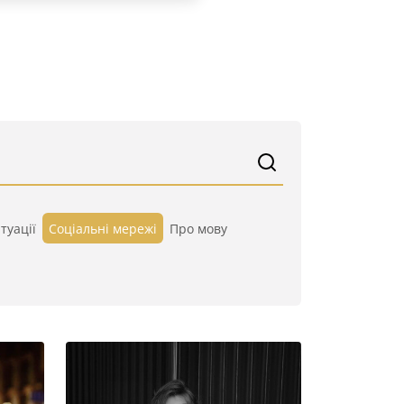
туації
Cоціальні мережі
Про мову