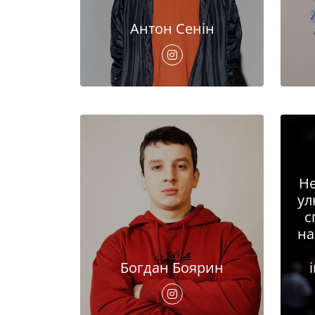
Антон Сенін
Не
ул
с
на
Богдан Боярин