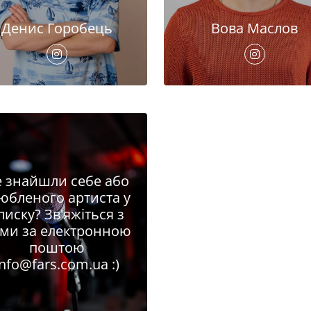
Денис Горобець
Вова Маслов
 знайшли себе або
юбленого артиста у
писку? Зв'яжіться з
ми за електронною
поштою
info@fars.com.ua
:)