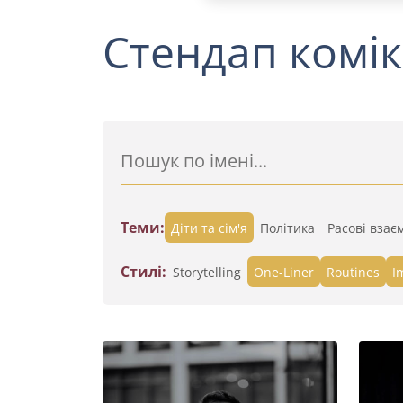
Стендап комік
Теми:
Діти та сім'я
Політика
Расові взає
Стилі:
Storytelling
One-Liner
Routines
I