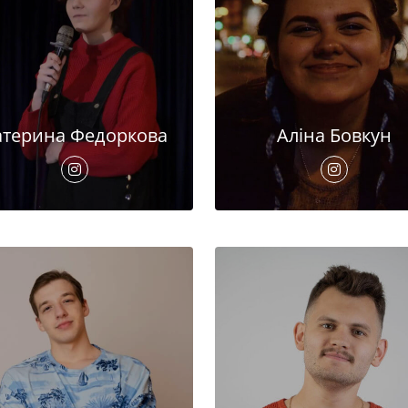
атерина Федоркова
Аліна Бовкун