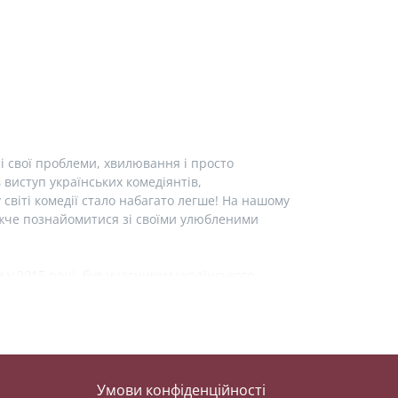
і свої проблеми, хвилювання і просто
виступ українських комедіянтів,
у світі комедії стало набагато легше! На нашому
лижче познайомитися зі своїми улюбленими
у 2015 році, був учасником українського
тендап клубу «Підпільний стендап». Також
ром». На нашому сайті ви можете детальніше
нонсами майбутніх виступів та можливістю
том — Лєра Мандзюк. Ви знали, що вона
Умови конфіденційності