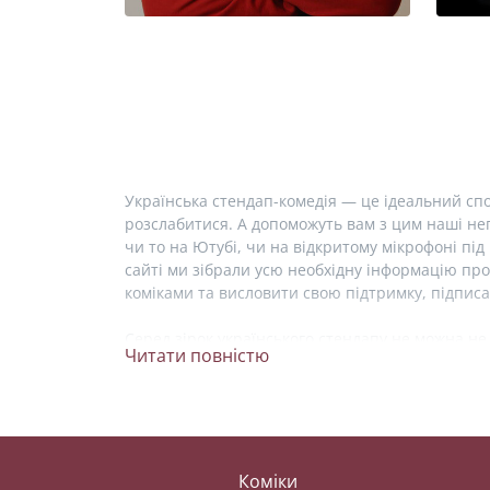
Українська стендап-комедія — це ідеальний спо
розслабитися. А допоможуть вам з цим наші неп
чи то на Ютубі, чи на відкритому мікрофоні під 
сайті ми зібрали усю необхідну інформацію про
коміками та висловити свою підтримку, підписа
Серед зірок українського стендапу не можна не
Читати повністю
телешоу «Розсміши коміка», де здобув перемогу
працює сценаристом проєкту «Телебачення Тор
дізнатися про життя коміка та перейти на його 
придбати повну версію останнього сольного к
Одна з найхаризматичніших стендап комікес ч
Коміки