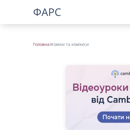
ФАРС
Головна
Коміки та комікеси