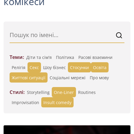
комікеси
Теми:
Діти та сім'я
Політика
Расові взаємини
Релігія
Секс
Шоу бізнес
Стосунки
Освіта
Життєві ситуації
Cоціальні мережі
Про мову
Стилі:
Storytelling
One-Liner
Routines
Improvisation
Insult comedy