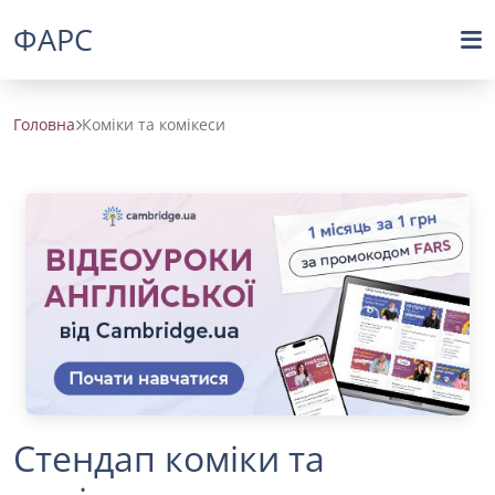
ФАРС
Головна
Коміки та комікеси
Стендап коміки та