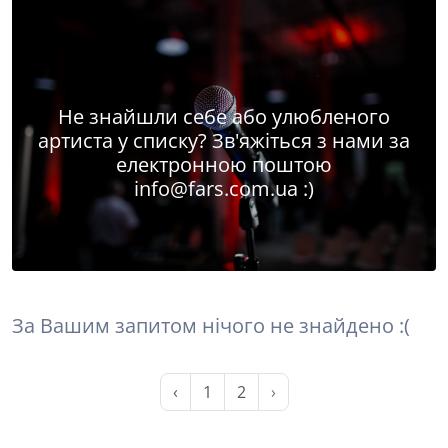
Не знайшли себе або улюбленого
артиста у списку? Зв'яжіться з нами за
електронною поштою
info@fars.com.ua
:)
За Вашим запитом нічого не знайдено :(
‹
1
2
›