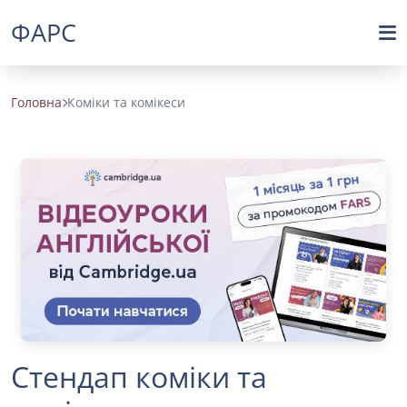
ФАРС
Головна
Коміки та комікеси
Стендап коміки та