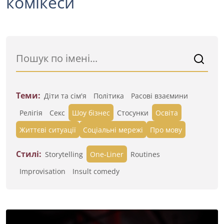
комікеси
Теми:
Діти та сім'я
Політика
Расові взаємини
Релігія
Секс
Шоу бізнес
Стосунки
Освіта
Життєві ситуації
Cоціальні мережі
Про мову
Стилі:
Storytelling
One-Liner
Routines
Improvisation
Insult comedy