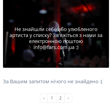
Не знайшли себе або улюбленого
артиста у списку? Зв'яжіться з нами за
електронною поштою
info@fars.com.ua
:)
За Вашим запитом нічого не знайдено :(
‹
1
2
›