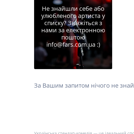
Не знайшли себе або
улюбленого артиста у
списку? Зв'яжіться з
нами за електронною
поштою
info@fars.com.ua
:)
За Вашим запитом нічого не знай
Українська стендап-комедія — це ідеальний спо