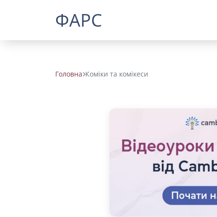
ФАРС
Головна
Коміки та комікеси