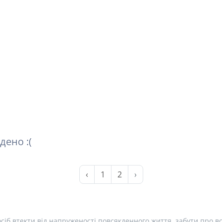
дено :(
‹
1
2
›
сіб втекти від напруженості повсякденного життя, забути про вс