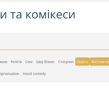
и та комікеси
мини
Релігія
Секс
Шоу бізнес
Стосунки
Освіта
Життєві си
mprovisation
Insult comedy