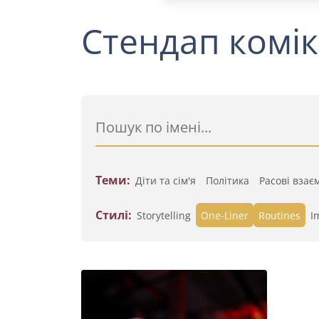
Стендап комік
Теми:
Діти та сім'я
Політика
Расові взає
Стилі:
Storytelling
One-Liner
Routines
I