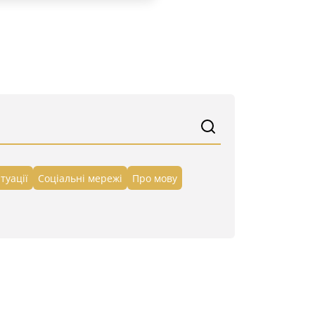
туації
Cоціальні мережі
Про мову