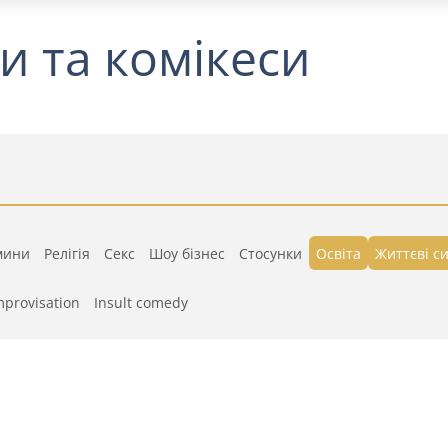
и та комікеси
мини
Релігія
Секс
Шоу бізнес
Стосунки
Освіта
Життєві си
mprovisation
Insult comedy