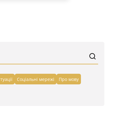
туації
Cоціальні мережі
Про мову