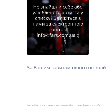
Не знайшли себе або
улюбленого артиста у
списку? Зв'яжіться з
нами за електронною
поштою
info@fars.com.ua
:)
За Вашим запитом нічого не знай
Українська стендап-комедія — це ідеальний спо