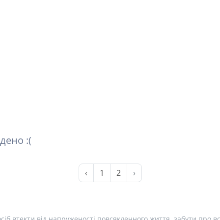
дено :(
‹
1
2
›
сіб втекти від напруженості повсякденного життя, забути про вс