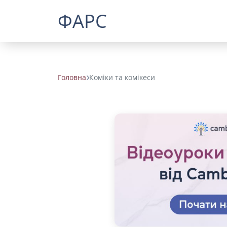
ФАРС
Головна
Коміки та комікеси