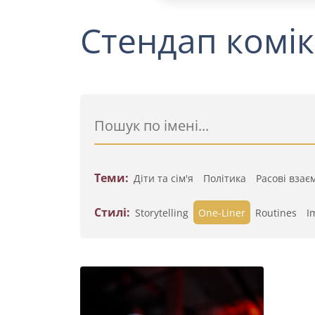
Стендап комік
Теми:
Діти та сім'я
Політика
Расові взає
Стилі:
Storytelling
One-Liner
Routines
I