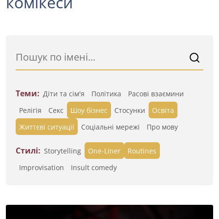
комікеси
Теми:
Діти та сім'я
Політика
Расові взаємини
Релігія
Секс
Шоу бізнес
Стосунки
Освіта
Життєві ситуації
Cоціальні мережі
Про мову
Стилі:
Storytelling
One-Liner
Routines
Improvisation
Insult comedy