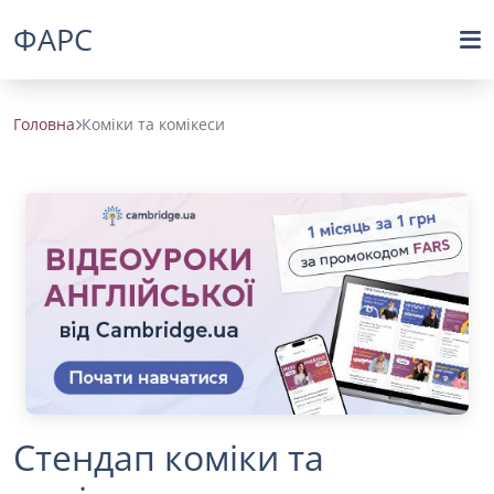
ФАРС
Головна
Коміки та комікеси
Стендап коміки та