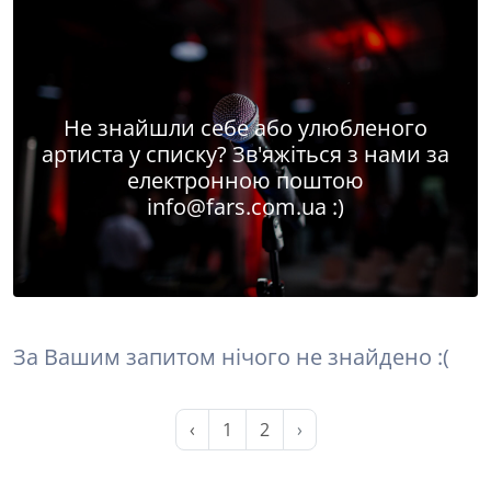
Не знайшли себе або улюбленого
артиста у списку? Зв'яжіться з нами за
електронною поштою
info@fars.com.ua
:)
За Вашим запитом нічого не знайдено :(
‹
1
2
›