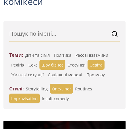
комікеси
Теми:
Діти та сім'я
Політика
Расові взаємини
Релігія
Секс
Шоу бізнес
Стосунки
Освіта
Життєві ситуації
Cоціальні мережі
Про мову
Стилі:
Storytelling
One-Liner
Routines
Improvisation
Insult comedy