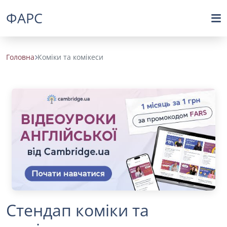
ФАРС
Головна
Коміки та комікеси
Стендап коміки та