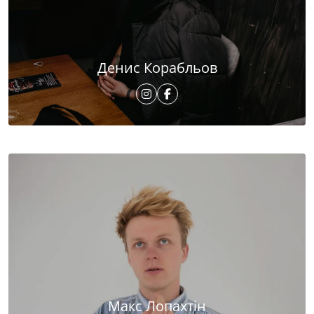
Денис Корабльов
Макс Лопахтін