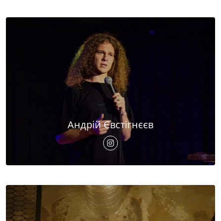
Андрій Євстігнєєв