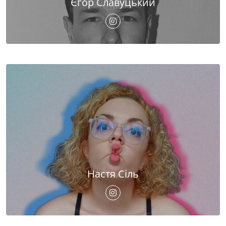
Єгор Славуцький
Настя Сіль