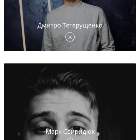
Дмитро Тетерущенко
Марк Свиридюк