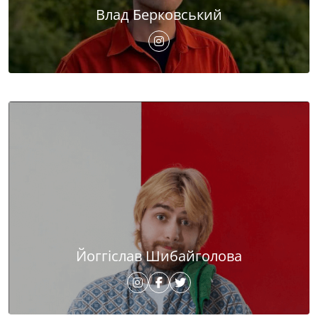
Влад Берковський
Йоггіслав Шибайголова