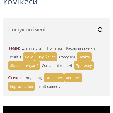
комікеси
Теми:
Діти та сім'я
Політика
Расові взаємини
Релігія
Секс
Шоу бізнес
Стосунки
Освіта
Життєві ситуації
Cоціальні мережі
Про мову
Стилі:
Storytelling
One-Liner
Routines
Improvisation
Insult comedy