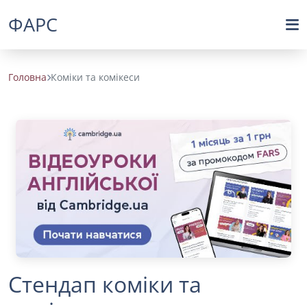
ФАРС
Головна
Коміки та комікеси
Стендап коміки та