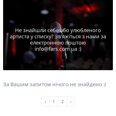
Не знайшли себе або улюбленого
артиста у списку? Зв'яжіться з нами за
електронною поштою
info@fars.com.ua
:)
За Вашим запитом нічого не знайдено :(
‹
1
2
›