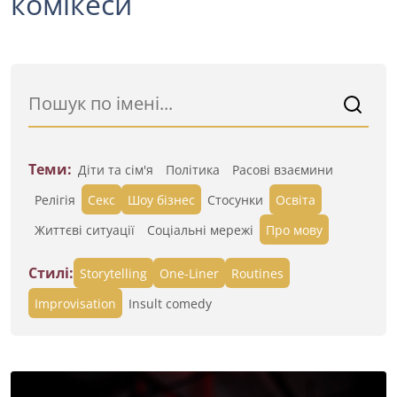
комікеси
Теми:
Діти та сім'я
Політика
Расові взаємини
Релігія
Секс
Шоу бізнес
Стосунки
Освіта
Життєві ситуації
Cоціальні мережі
Про мову
Стилі:
Storytelling
One-Liner
Routines
Improvisation
Insult comedy