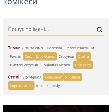
комікеси
Теми:
Діти та сім'я
Політика
Расові взаємини
Релігія
Секс
Шоу бізнес
Стосунки
Освіта
Життєві ситуації
Cоціальні мережі
Про мову
Стилі:
Storytelling
One-Liner
Routines
Improvisation
Insult comedy