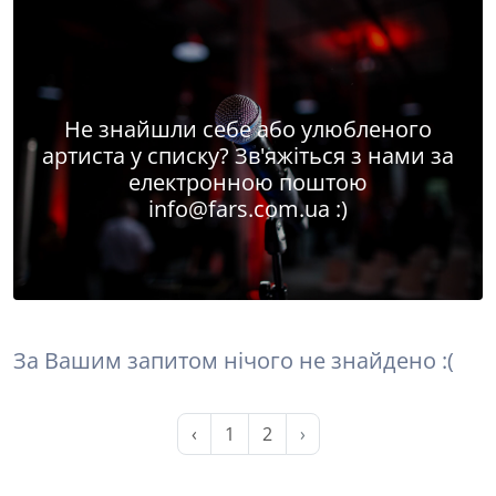
Не знайшли себе або улюбленого
артиста у списку? Зв'яжіться з нами за
електронною поштою
info@fars.com.ua
:)
За Вашим запитом нічого не знайдено :(
‹
1
2
›