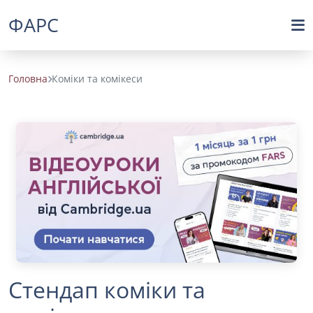
ФАРС
Головна
Коміки та комікеси
Стендап коміки та