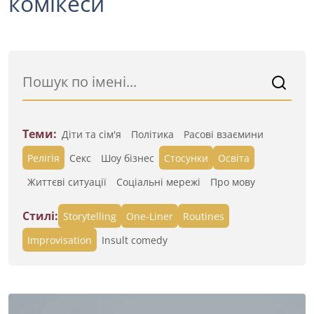
комікеси
Теми:
Діти та сім'я
Політика
Расові взаємини
Релігія
Секс
Шоу бізнес
Стосунки
Освіта
Життєві ситуації
Cоціальні мережі
Про мову
Стилі:
Storytelling
One-Liner
Routines
Improvisation
Insult comedy