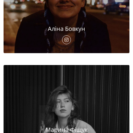
Аліна Бовкун
Марина Фіщук