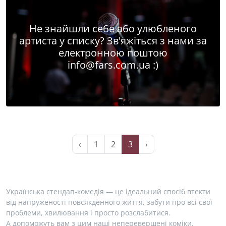
Не знайшли себе або улюбленого
артиста у списку? Зв'яжіться з нами за
електронною поштою
info@fars.com.ua
:)
‹
1
2
3
›
Українська стендап-комедія — це ідеальний спосіб втекти
від напруженості повсякденного життя, забути про всі свої
проблеми, хвилювання і просто розслабитися.
А допоможуть вам з цим наші неперевершені коміки.