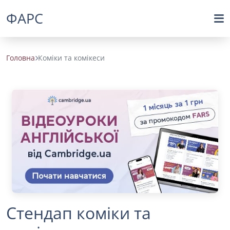
ФАРС
Головна
Коміки та комікеси
Стендап коміки та