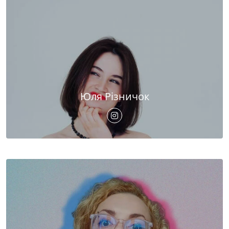
Юля Різничок