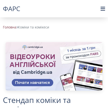
ФАРС
Головна
Коміки та комікеси
Стендап коміки та