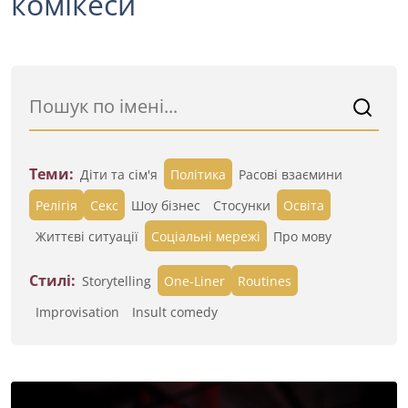
комікеси
Теми:
Діти та сім'я
Політика
Расові взаємини
Релігія
Секс
Шоу бізнес
Стосунки
Освіта
Життєві ситуації
Cоціальні мережі
Про мову
Стилі:
Storytelling
One-Liner
Routines
Improvisation
Insult comedy