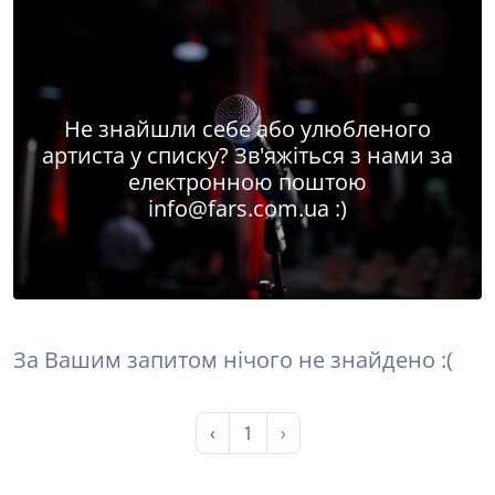
Не знайшли себе або улюбленого
артиста у списку? Зв'яжіться з нами за
електронною поштою
info@fars.com.ua
:)
За Вашим запитом нічого не знайдено :(
‹
1
›